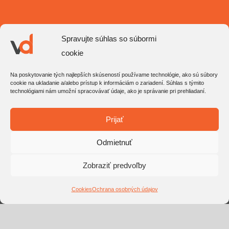
info@stavebniny-vd.sk
Spravujte súhlas so súbormi
cookie
0911 503 353
Na poskytovanie tých najlepších skúseností používame technológie, ako sú súbory
cookie na ukladanie a/alebo prístup k informáciám o zariadení. Súhlas s týmito
technológiami nám umožní spracovávať údaje, ako je správanie pri prehliadaní.
Prijať
Odmietnuť
Zobraziť predvoľby
Cookies
Ochrana osobných údajov
STAVEBNINY-VD
Veľké Dvorany 120, 956
01