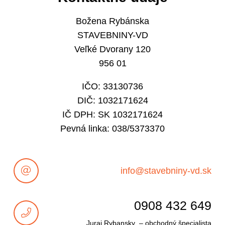
Božena Rybánska
STAVEBNINY-VD
Veľké Dvorany 120
956 01
IČO: 33130736
DIČ: 1032171624
IČ DPH: SK 1032171624
Pevná linka: 038/5373370
info@stavebniny-vd.sk
0908 432 649
Juraj Rybansky – obchodný špecialista