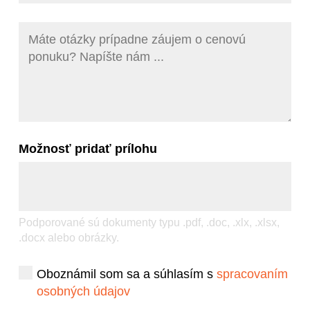
Sortiment
O nás
Možnosť pridať prílohu
Aktuálne akcie
Kontakt
Podporované sú dokumenty typu .pdf, .doc, .xlx, .xlsx,
.docx alebo obrázky.
Oboznámil som sa a súhlasím s
spracovaním
osobných údajov