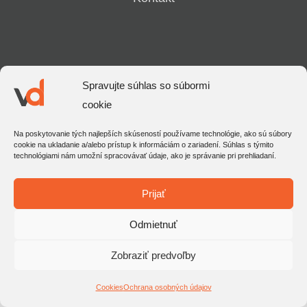
Aktuálne akcie
Kontakt
Spravujte súhlas so súbormi
cookie
Na poskytovanie tých najlepších skúseností používame technológie, ako sú súbory
cookie na ukladanie a/alebo prístup k informáciám o zariadení. Súhlas s týmito
technológiami nám umožní spracovávať údaje, ako je správanie pri prehliadaní.
Prijať
Odmietnuť
Zobraziť predvoľby
Cookies
Ochrana osobných údajov