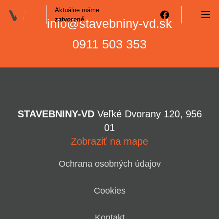
Aktuálne máme
zatvorené
info@stavebniny-vd.sk
0911 503 353
STAVEBNINY-VD
Veľké Dvorany 120, 956
01
Zobraziť na mape
Sortiment
Ochrana osobných údajov
Cookies
O nás
Kontakt